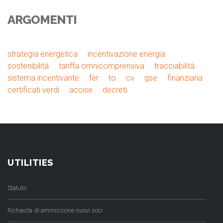
ARGOMENTI
strategia energetica
incentivazione energia
sostenibilità
tariffa omnicomprensiva
tracciabilità
sistema incentivante
fer
to
cv
gse
finanziaria
certificati verdi
accise
decreti
UTILITIES
Statuto
Richiesta di ammissione nuovi soci