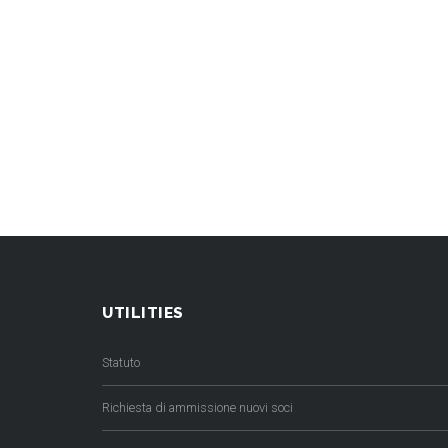
UTILITIES
Statuto
Richiesta di ammissione nuovi soci