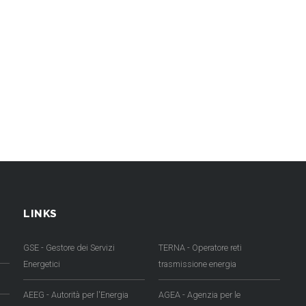
LINKS
GSE - Gestore dei Servizi
TERNA - Operatore reti
Energetici
trasmissione energia
AEEG - Autorità per l'Energia
AGEA - Agenzia per le