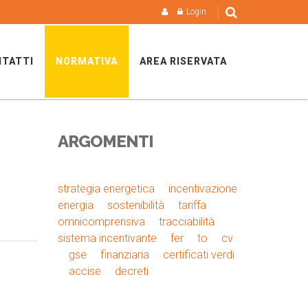
Login
TATTI
NORMATIVA
AREA RISERVATA
ARGOMENTI
strategia energetica
incentivazione
energia
sostenibilità
tariffa
omnicomprensiva
tracciabilità
sistema incentivante
fer
to
cv
gse
finanziaria
certificati verdi
accise
decreti